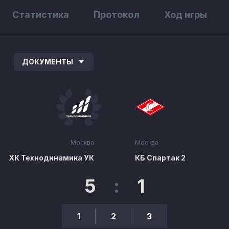
Статистика
Протокол
Ход игры
ДОКУМЕНТЫ
Москва
Москва
ХК Технодинамика УК
КБ Спартак 2
5
:
1
1
2
3