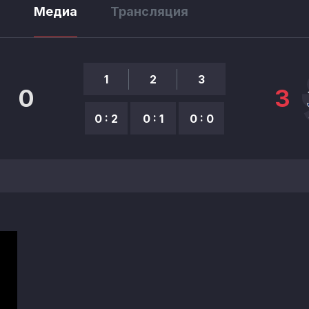
ы
Медиа
Трансляция
1
2
3
0
3
0 : 2
0 : 1
0 : 0