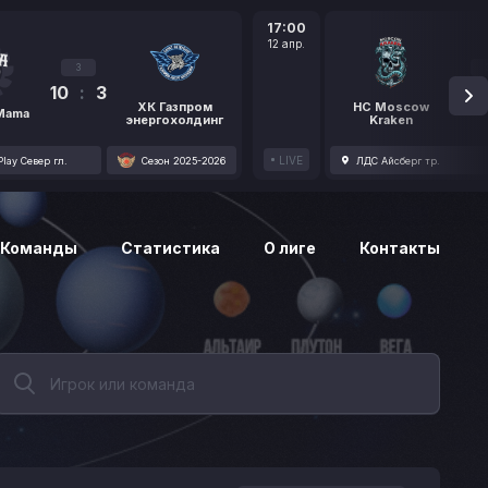
17:00
12 апр.
3
10
:
3
1
ХК Газпром
HC Moscow
 Mama
энергохолдинг
Kraken
LIVE
lay Север гл.
Сезон 2025-2026
ЛДС Айсберг тр.
Команды
Статистика
О лиге
Контакты