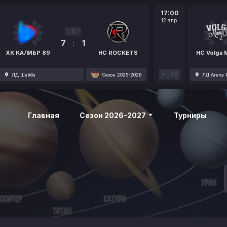
17:00
12 апр.
3
7
:
1
ХК КАЛИБР 89
HC ROCKETS
HC Volga
LIVE
ЛД Шайба
Сезон 2025-2026
ЛД Arena P
Главная
Сезон 2026-2027
Турниры