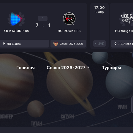
17:00
12 апр.
3
7
:
1
ХК КАЛИБР 89
HC ROCKETS
HC Volga
LIVE
ЛД Шайба
Сезон 2025-2026
ЛД Arena P
Главная
Сезон 2026-2027
Турниры