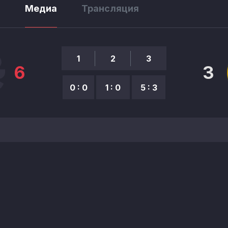
ы
Медиа
Трансляция
1
2
3
6
3
0 : 0
1 : 0
5 : 3