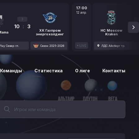
17:00
12 апр.
3
10
:
3
1
ХК Газпром
HC Moscow
 Mama
энергохолдинг
Kraken
LIVE
lay Север гл.
Сезон 2025-2026
ЛДС Айсберг тр.
Команды
Статистика
О лиге
Контакты