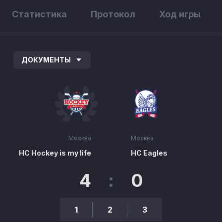
Статистика
Протокол
Ход игры
ДОКУМЕНТЫ
Москва
Москва
НС Hockey is my life
HC Eagles
4
:
0
1
2
3