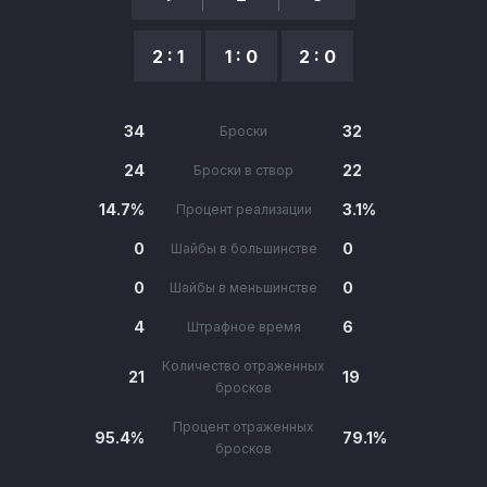
2 : 1
1 : 0
2 : 0
34
32
Броски
24
22
Броски в створ
14.7%
3.1%
Процент реализации
0
0
Шайбы в большинстве
0
0
Шайбы в меньшинстве
4
6
Штрафное время
Количество отраженных
21
19
бросков
Процент отраженных
95.4%
79.1%
бросков