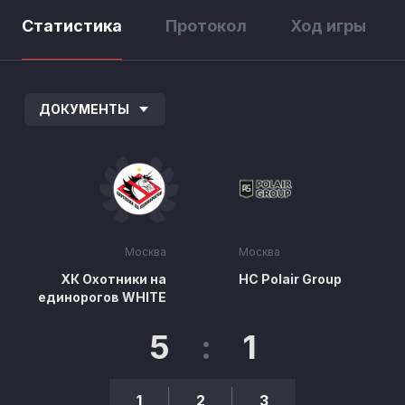
Статистика
Протокол
Ход игры
ДОКУМЕНТЫ
Москва
Москва
ХК Охотники на
HC Polair Group
единорогов WHITE
5
:
1
1
2
3