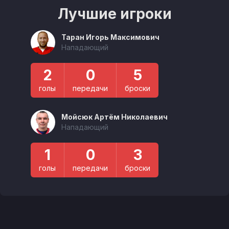
Лучшие игроки
Таран Игорь Максимович
Нападающий
2
0
5
голы
передачи
броски
Мойсюк Артём Николаевич
Нападающий
1
0
3
голы
передачи
броски