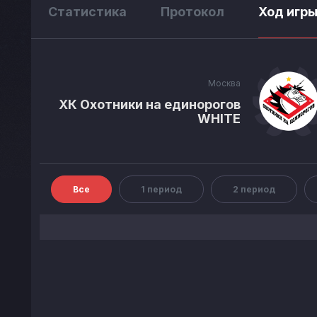
Статистика
Протокол
Ход игр
Москва
ХК Охотники на единорогов
WHITE
Все
1 период
2 период