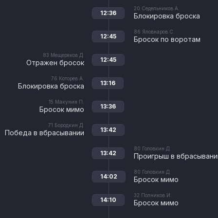
20
Седельников А.
12:36
Блокировка броска
86
Яловнаров С.
12:45
Бросок по воротам
83
Мещеряков Д.
12:45
Отражен бросок
76
Которев А.
13:16
Блокировка броска
15
Макунин П.
13:36
Бросок мимо
71
Бородкин Д.
13:42
Победа в вбрасывании
80
Головкин Д.
13:42
Проигрыш в вбрасывани
80
Головкин Д.
14:02
Бросок мимо
32
Полников И.
14:10
Бросок мимо