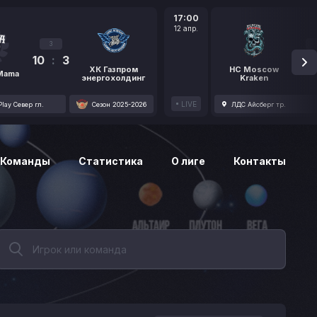
17:00
12 апр.
3
10
:
3
1
ХК Газпром
HC Moscow
 Mama
энергохолдинг
Kraken
LIVE
lay Север гл.
Сезон 2025-2026
ЛДС Айсберг тр.
Команды
Статистика
О лиге
Контакты