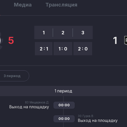
ы
Медиа
Трансляция
1
2
3
5
1
2 : 1
1 : 0
2 : 0
3 период
1 период
83
Мещеряков Д.
00:00
Выход на площадку
30
Гуров В.
00:00
Выход на площадку