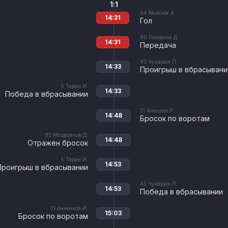
1:1
94
Мойсюк А.
14:31
Гол
80
Головкин Д.
14:31
Передача
43
Чукарин П.
14:33
Проигрыш в вбрасывани
5
Таран И.
14:33
Победа в вбрасывании
21
Анишин Р.
14:48
Бросок по воротам
83
Мещеряков Д.
14:48
Отражен бросок
5
Таран И.
14:53
Проигрыш в вбрасывании
43
Чукарин П.
14:53
Победа в вбрасывании
31
Анненков И.
15:03
Бросок по воротам