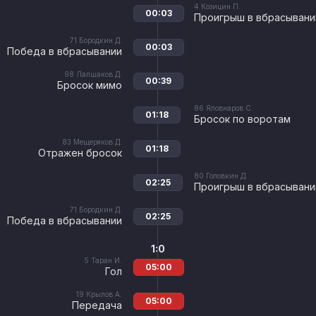
4
Козицин П.
00:03
Проигрыш в вбрасывани
71
Бородкин Д.
00:03
Победа в вбрасывании
98
Лапшаков Д.
00:39
Бросок мимо
86
Яловнаров С.
01:18
Бросок по воротам
83
Мещеряков Д.
01:18
Отражен бросок
80
Головкин Д.
02:25
Проигрыш в вбрасывани
71
Бородкин Д.
02:25
Победа в вбрасывании
1:0
5
Таран И.
05:00
Гол
19
Крылов А.
05:00
Передача