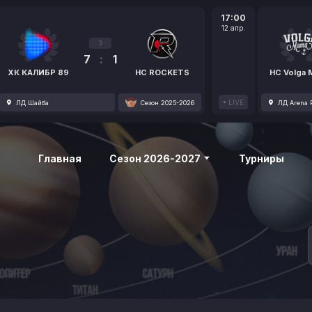
17:00
12 апр.
3
7
:
1
ХК КАЛИБР 89
HC ROCKETS
HC Volga
LIVE
ЛД Шайба
Сезон 2025-2026
ЛД Arena P
Главная
Сезон 2026-2027
Турниры