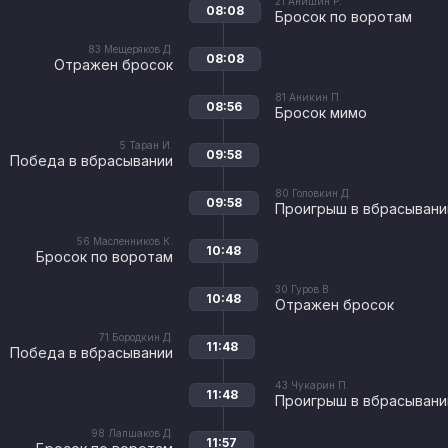
21
Анишин Р.
08:08
Бросок по воротам
83
Мещеряков Д.
08:08
Отражен бросок
81
Аникин П.
08:56
Бросок мимо
5
Таран И.
09:58
Победа в вбрасывании
80
Головкин Д.
09:58
Проигрыш в вбрасывани
56
Масленников К.
10:48
Бросок по воротам
30
Гуров В.
10:48
Отражен бросок
71
Бородкин Д.
11:48
Победа в вбрасывании
43
Чукарин П.
11:48
Проигрыш в вбрасывани
98
Лапшаков Д.
11:57