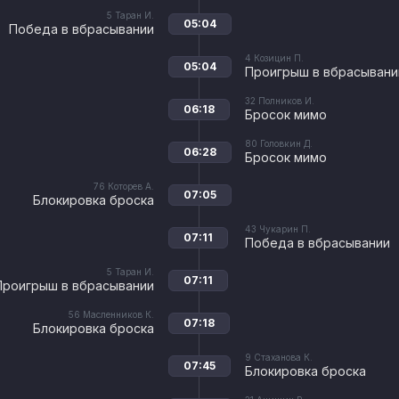
5
Таран И.
05:04
Победа в вбрасывании
4
Козицин П.
05:04
Проигрыш в вбрасывани
32
Полников И.
06:18
Бросок мимо
80
Головкин Д.
06:28
Бросок мимо
76
Которев А.
07:05
Блокировка броска
43
Чукарин П.
07:11
Победа в вбрасывании
5
Таран И.
07:11
Проигрыш в вбрасывании
56
Масленников К.
07:18
Блокировка броска
9
Стаханова К.
07:45
Блокировка броска