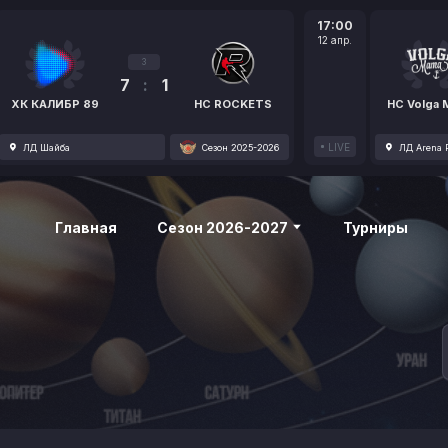
17:00
12 апр.
3
7
:
1
ХК КАЛИБР 89
HC ROCKETS
HC Volga
LIVE
ЛД Шайба
Сезон 2025-2026
ЛД Arena P
Главная
Сезон 2026-2027
Турниры