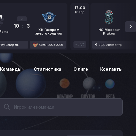
17:00
12 апр.
3
10
:
3
1
ХК Газпром
HC Moscow
 Mama
энергохолдинг
Kraken
LIVE
lay Север гл.
Сезон 2025-2026
ЛДС Айсберг тр.
Команды
Статистика
О лиге
Контакты