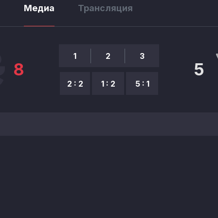
ы
Медиа
Трансляция
1
2
3
8
5
2 : 2
1 : 2
5 : 1