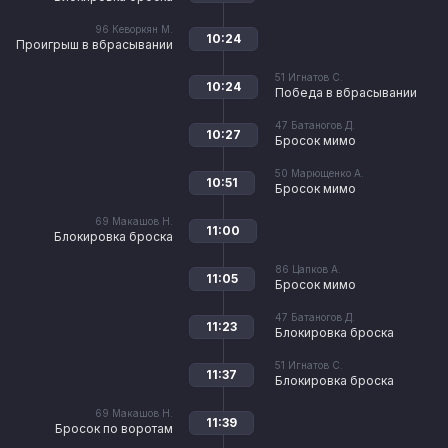
96
Кеворкян М.
10:24
Проигрыш в вбрасывании
51
Игнатов С.
10:24
Победа в вбрасывании
47
Батаногов Д.
10:27
Бросок мимо
50
Марющенко А.
10:51
Бросок мимо
69
Макашов Н.
11:00
Блокировка броска
86
Цапков А.
11:05
Бросок мимо
47
Батаногов Д.
11:23
Блокировка броска
51
Игнатов С.
11:37
Блокировка броска
69
Макашов Н.
11:39
Бросок по воротам