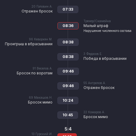
20
Головин А.
07:33
Отражен бросок
Тренер/Скамейка
08:36
Малый штраф
Нарушение численного состава
96
Кеворкян М.
08:38
Проигрыш в вбрасывании
3
Федосов Е.
08:38
Победа в вбрасывании
91
Веселов А.
09:46
Бросок по воротам
55
Антропов А.
09:46
Отражен бросок
69
Макашов Н.
10:24
Бросок мимо
22
Комаров А.
10:45
Бросок мимо
5:4
13
Гурский И.