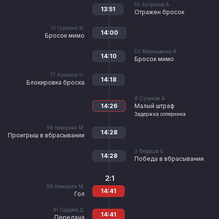
55
Антропов А.
13:51
Отражен бросок
13
Гурский И.
14:00
Бросок мимо
50
Марющенко А.
14:10
Бросок мимо
77
Комяков Н.
14:18
Блокировка броска
8
Суханов А.
14:26
Малый штраф
Задержка соперника
96
Кеворкян М.
14:28
Проигрыш в вбрасывании
3
Федосов Е.
14:28
Победа в вбрасывании
2:1
96
Кеворкян М.
14:41
Гол
41
Гордеев Д.
14:41
Передача