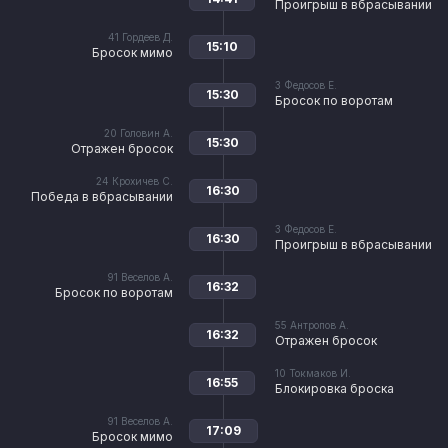
Проигрыш в вбрасывании
41
Гордеев Д.
15:10
Бросок мимо
3
Федосов Е.
15:30
Бросок по воротам
20
Головин А.
15:30
Отражен бросок
24
Крохичев С.
16:30
Победа в вбрасывании
3
Федосов Е.
16:30
Проигрыш в вбрасывании
91
Веселов А.
16:32
Бросок по воротам
55
Антропов А.
16:32
Отражен бросок
10
Токмаков И.
16:55
Блокировка броска
91
Веселов А.
17:09
Бросок мимо