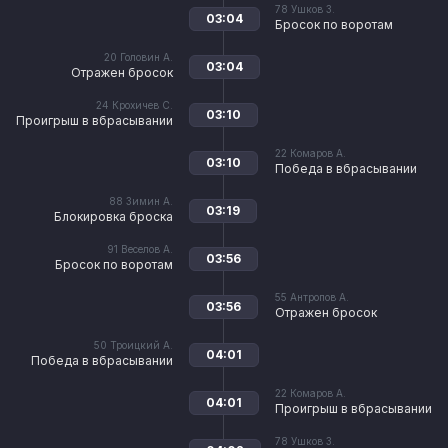
78
Ушков З.
03:04
Бросок по воротам
20
Головин А.
03:04
Отражен бросок
24
Крохичев С.
03:10
Проигрыш в вбрасывании
22
Комаров А.
03:10
Победа в вбрасывании
88
Зимин А.
03:19
Блокировка броска
91
Веселов А.
03:56
Бросок по воротам
55
Антропов А.
03:56
Отражен бросок
50
Троицкий А.
04:01
Победа в вбрасывании
22
Комаров А.
04:01
Проигрыш в вбрасывании
78
Ушков З.