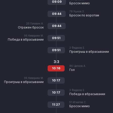
09:09
Бросок мимо
78
Ушков З.
09:44
Бросок по воротам
20
Головин А.
09:44
Отражен бросок
96
Кеворкян М.
09:51
Победа в вбрасывании
3
Федосов Е.
09:51
Проигрыш в вбрасывании
3:3
86
Цапков А.
10:16
Гол
96
Кеворкян М.
10:17
Проигрыш в вбрасывании
3
Федосов Е.
10:17
Победа в вбрасывании
51
Игнатов С.
11:27
Бросок мимо