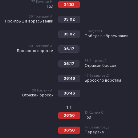
77
Комяков Н.
04:52
Гол
50
Троицкий А.
05:02
Проигрыш в вбрасывании
3
Федосов Е.
05:02
Победа в вбрасывании
50
Троицкий А.
06:17
Бросок по воротам
55
Антропов А.
06:17
Отражен бросок
47
Батаногов Д.
06:46
Бросок по воротам
20
Головин А.
06:46
Отражен бросок
1:1
13
Колчин С.
06:50
Гол
47
Батаногов Д.
06:50
Передача