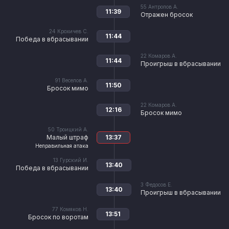
55
Антропов А.
11:39
Отражен бросок
24
Крохичев С.
11:44
Победа в вбрасывании
22
Комаров А.
11:44
Проигрыш в вбрасывании
91
Веселов А.
11:50
Бросок мимо
22
Комаров А.
12:16
Бросок мимо
50
Троицкий А.
Малый штраф
13:37
Неправильная атака
13
Гурский И.
13:40
Победа в вбрасывании
3
Федосов Е.
13:40
Проигрыш в вбрасывании
77
Комяков Н.
13:51
Бросок по воротам