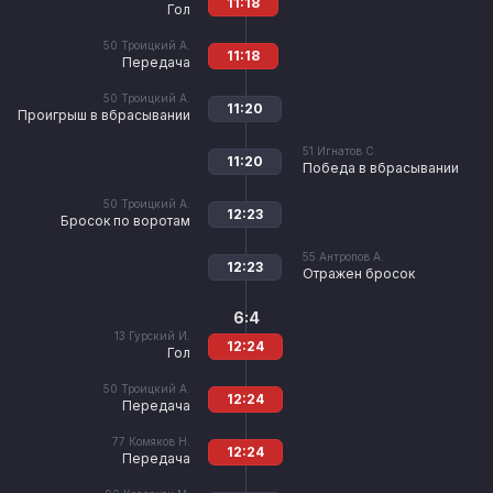
11:18
Гол
50
Троицкий А.
11:18
Передача
50
Троицкий А.
11:20
Проигрыш в вбрасывании
51
Игнатов С.
11:20
Победа в вбрасывании
50
Троицкий А.
12:23
Бросок по воротам
55
Антропов А.
12:23
Отражен бросок
6:4
13
Гурский И.
12:24
Гол
50
Троицкий А.
12:24
Передача
77
Комяков Н.
12:24
Передача