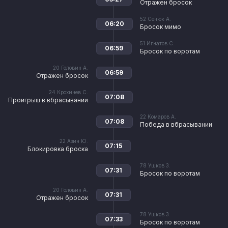
Отражен бросок
52
Сенюк А.
06:20
Бросок мимо
51
Игнатов С.
06:59
Бросок по воротам
20
Головин А.
06:59
Отражен бросок
24
Крохичев С.
07:08
Проигрыш в вбрасывании
22
Комаров А.
07:08
Победа в вбрасывании
22
Азин Ю.
07:15
Блокировка броска
78
Ушков З.
07:31
Бросок по воротам
20
Головин А.
07:31
Отражен бросок
78
Ушков З.
07:33
Бросок по воротам