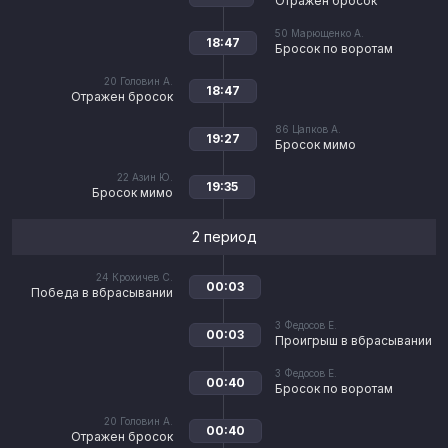
Отражен бросок
50
Марющенко А.
18:47
Бросок по воротам
20
Головин А.
18:47
Отражен бросок
86
Цапков А.
19:27
Бросок мимо
22
Азин Ю.
19:35
Бросок мимо
2 период
24
Крохичев С.
00:03
Победа в вбрасывании
3
Федосов Е.
00:03
Проигрыш в вбрасывании
3
Федосов Е.
00:40
Бросок по воротам
20
Головин А.
00:40
Отражен бросок