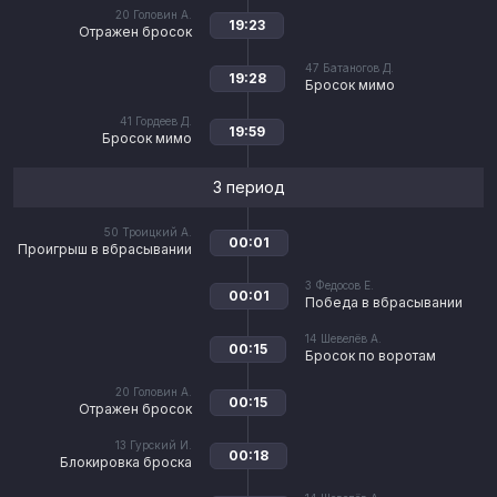
20
Головин А.
19:23
Отражен бросок
47
Батаногов Д.
19:28
Бросок мимо
41
Гордеев Д.
19:59
Бросок мимо
3 период
50
Троицкий А.
00:01
Проигрыш в вбрасывании
3
Федосов Е.
00:01
Победа в вбрасывании
14
Шевелёв А.
00:15
Бросок по воротам
20
Головин А.
00:15
Отражен бросок
13
Гурский И.
00:18
Блокировка броска