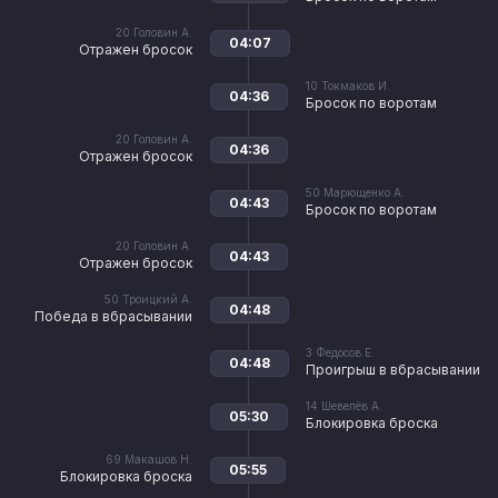
20
Головин А.
04:07
Отражен бросок
10
Токмаков И.
04:36
Бросок по воротам
20
Головин А.
04:36
Отражен бросок
50
Марющенко А.
04:43
Бросок по воротам
20
Головин А.
04:43
Отражен бросок
50
Троицкий А.
04:48
Победа в вбрасывании
3
Федосов Е.
04:48
Проигрыш в вбрасывании
14
Шевелёв А.
05:30
Блокировка броска
69
Макашов Н.
05:55
Блокировка броска