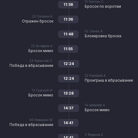
13
Колчин С.
11:36
Бросок по воротам
20
Головин А.
11:36
Отражен бросок
52
Сенюк А.
11:48
Блокировка броска
23
Астафьев А.
11:55
Бросок мимо
24
Крохичев С.
12:24
Победа в вбрасывании
22
Комаров А.
12:24
Проигрыш в вбрасывании
13
Гурский И.
13:28
Бросок мимо
14
Шевелёв А.
14:37
Бросок мимо
96
Кеворкян М.
14:41
Победа в вбрасывании
3
Федосов Е.
14:41