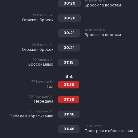
14
Шевелёв А.
00:20
Бросок по воротам
20
Головин А.
00:20
Отражен бросок
14
Шевелёв А.
00:21
Бросок по воротам
20
Головин А.
00:21
Отражен бросок
10
Ульянов А.
01:15
Бросок мимо
4:4
77
Комяков Н.
01:38
Гол
50
Троицкий А.
01:38
Передача
96
Кеворкян М.
01:46
Победа в вбрасывании
51
Игнатов С.
01:46
Проигрыш в вбрасывании