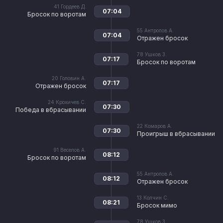
41
Гордеев Д.
07:04
Бросок по воротам
55
Антропов А.
07:04
Отражен бросок
78
Ушков З.
07:17
Бросок по воротам
20
Головин А.
07:17
Отражен бросок
24
Крохичев С.
07:30
Победа в вбрасывании
22
Комаров А.
07:30
Проигрыш в вбрасывании
91
Веселов А.
08:12
Бросок по воротам
55
Антропов А.
08:12
Отражен бросок
13
Колчин С.
08:21
Бросок мимо
78
Ушков З.