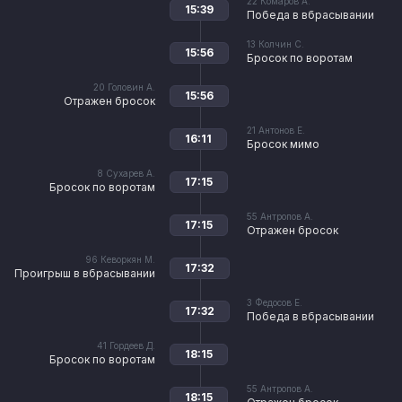
22
Комаров А.
15:39
Победа в вбрасывании
13
Колчин С.
15:56
Бросок по воротам
20
Головин А.
15:56
Отражен бросок
21
Антонов Е.
16:11
Бросок мимо
8
Сухарев А.
17:15
Бросок по воротам
55
Антропов А.
17:15
Отражен бросок
96
Кеворкян М.
17:32
Проигрыш в вбрасывании
3
Федосов Е.
17:32
Победа в вбрасывании
41
Гордеев Д.
18:15
Бросок по воротам
55
Антропов А.
18:15