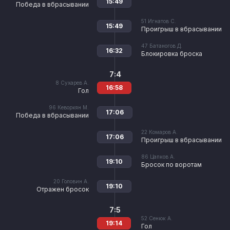
15:49
Победа в вбрасывании
51
Игнатов С.
15:49
Проигрыш в вбрасывании
47
Батаногов Д.
16:32
Блокировка броска
7:4
8
Сухарев А.
16:58
Гол
96
Кеворкян М.
17:06
Победа в вбрасывании
22
Комаров А.
17:06
Проигрыш в вбрасывании
86
Цапков А.
19:10
Бросок по воротам
20
Головин А.
19:10
Отражен бросок
7:5
52
Сенюк А.
19:14
Гол