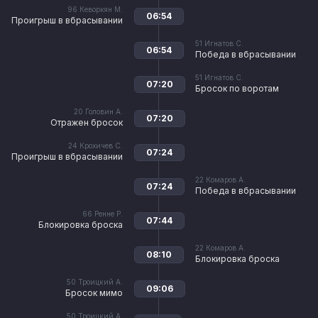
96
Кеворкян М.
06:54
Проигрыш в вбрасывании
51
Игнатов С.
06:54
Победа в вбрасывании
51
Игнатов С.
07:20
Бросок по воротам
20
Головин А.
07:20
Отражен бросок
24
Крохичев С.
07:24
Проигрыш в вбрасывании
22
Комаров А.
07:24
Победа в вбрасывании
66
Ренне Р.
07:44
Блокировка броска
22
Комаров А.
08:10
Блокировка броска
50
Троицкий А.
09:06
Бросок мимо
50
Троицкий А.