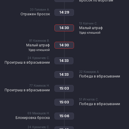
Бросок по воротам
20
Головин А.
14:29
Отражен бросок
13
Колчин С.
14:30
Малый штраф
Удар клюшкой
81
Косенков В.
Малый штраф
14:30
Удар клюшкой
24
Крохичев С.
14:33
Проигрыш в вбрасывании
22
Комаров А.
14:33
Победа в вбрасывании
77
Комяков Н.
15:03
Проигрыш в вбрасывании
51
Игнатов С.
15:03
Победа в вбрасывании
69
Макашов Н.
15:06
Блокировка броска
24
Крохичев С.