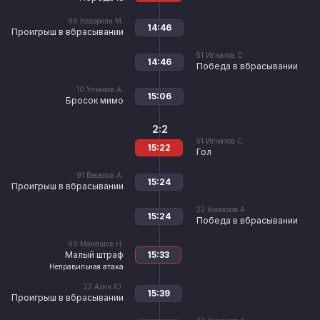
96
Кеворкян М.
14:46
Проигрыш в вбрасывании
51
Игнатов С.
14:46
Победа в вбрасывании
10
Ульянов А.
15:06
Бросок мимо
2:2
51
Игнатов С.
15:22
Гол
91
Веселов А.
15:24
Проигрыш в вбрасывании
22
Комаров А.
15:24
Победа в вбрасывании
69
Макашов Н.
Малый штраф
15:33
Неправильная атака
22
Азин Ю.
15:39
Проигрыш в вбрасывании