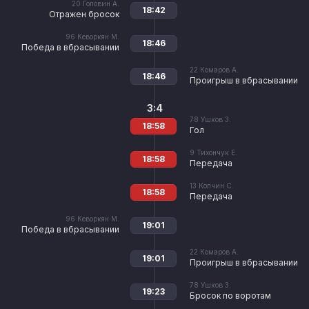
20
Головин А.
18:42
Отражен бросок
96
Кеворкян М.
18:46
Победа в вбрасывании
22
Комаров А.
18:46
Проигрыш в вбрасывании
3:4
78
Ушков З.
18:58
Гол
9
Тихончук Е.
18:58
Передача
13
Колчин С.
18:58
Передача
96
Кеворкян М.
19:01
Победа в вбрасывании
22
Комаров А.
19:01
Проигрыш в вбрасывании
78
Ушков З.
19:23
Бросок по воротам