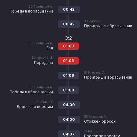
50
Троицкий А.
00:42
Победа в вбрасывании
3
Федосов Е.
00:42
Проигрыш в вбрасывании
3:2
50
Троицкий А.
01:03
Гол
13
Гурский И.
01:03
Передача
51
Игнатов С.
01:09
Проигрыш в вбрасывании
50
Троицкий А.
01:09
Победа в вбрасывании
22
Азин Ю.
04:00
Бросок по воротам
55
Антропов А.
04:00
Отражен бросок
13
Колчин С.
04:07
Бросок по воротам