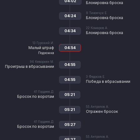
04:02
Блокировка броска
9
Тихончук Е.
04:24
Блокировка броска
22
Комаров А.
04:34
Блокировка броска
13
Гурский И.
Малый штраф
04:54
Подножка
96
Кеворкян М.
04:55
Проигрыш в вбрасывании
3
Федосов Е.
04:55
Победа в вбрасывании
41
Гордеев Д.
05:21
Бросок по воротам
55
Антропов А.
05:21
Отражен бросок
41
Гордеев Д.
05:27
Бросок по воротам
55
Антропов А.
05:27