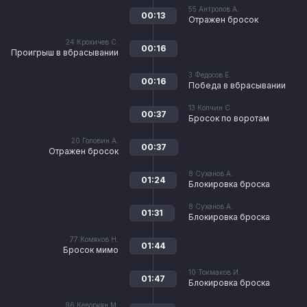
55
Антропов А.
00:13
Отражен бросок
24
Крохичев С.
00:16
Проигрыш в вбрасывании
3
Федосов Е.
00:16
Победа в вбрасывании
13
Колчин С.
00:37
Бросок по воротам
20
Головин А.
00:37
Отражен бросок
8
Суханов А.
01:24
Блокировка броска
8
Суханов А.
01:31
Блокировка броска
77
Комяков Н.
01:44
Бросок мимо
10
Токмаков И.
01:47
Блокировка броска
96
Кеворкян М.