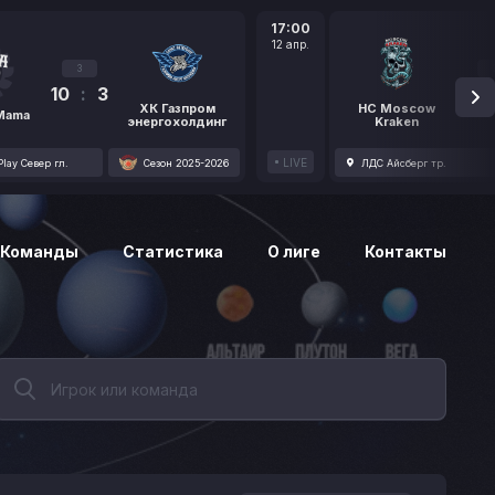
17:00
12 апр.
3
10
:
3
1
ХК Газпром
HC Moscow
 Mama
энергохолдинг
Kraken
LIVE
lay Север гл.
Сезон 2025-2026
ЛДС Айсберг тр.
Команды
Статистика
О лиге
Контакты