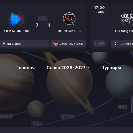
17:00
12 апр.
3
7
:
1
ХК КАЛИБР 89
HC ROCKETS
HC Volga
LIVE
ЛД Шайба
Сезон 2025-2026
ЛД Arena P
Главная
Сезон 2026-2027
Турниры