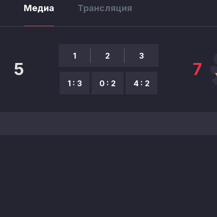
ы
Медиа
Трансляция
1
2
3
5
7
1 : 3
0 : 2
4 : 2