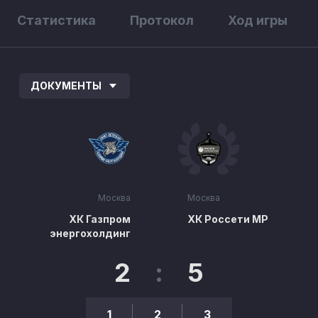
Статистика
Протокол
Ход игры
ДОКУМЕНТЫ
Москва
Москва
ХК Газпром
ХК Россети МР
энергохолдинг
2
:
5
1
2
3