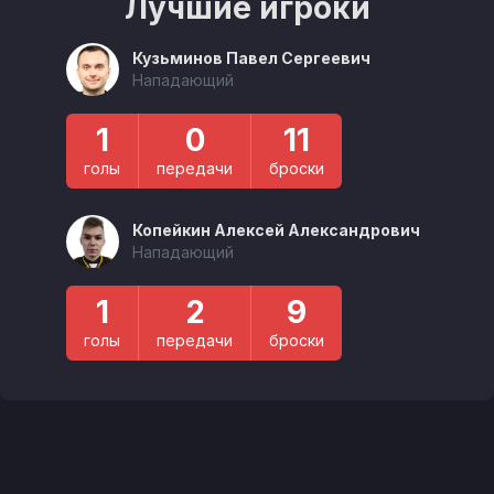
Лучшие игроки
Кузьминов Павел Сергеевич
Нападающий
1
0
11
голы
передачи
броски
Копейкин Алексей Александрович
Нападающий
1
2
9
голы
передачи
броски