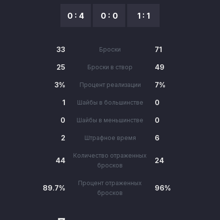
0 : 4
0 : 0
1 : 1
33
71
Броски
25
49
Броски в створ
3%
7%
Процент реализации
1
0
Шайбы в большинстве
0
0
Шайбы в меньшинстве
2
6
Штрафное время
Количество отраженных
44
24
бросков
Процент отраженных
89.7%
96%
бросков