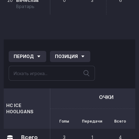
20
Вячеслав
0
3
6
Вратарь
ПЕРИОД
ПОЗИЦИЯ
ОЧКИ
HC ICE
HOOLIGANS
Голы
Передачи
Всего
р
Всего
3
1
4