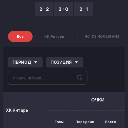
2 : 2
2 : 0
2 : 1
Все
ХК Янтарь
HC ICE HOOLIGANS
ПЕРИОД
ПОЗИЦИЯ
ОЧКИ
ХК Янтарь
Голы
Передачи
Всего
р