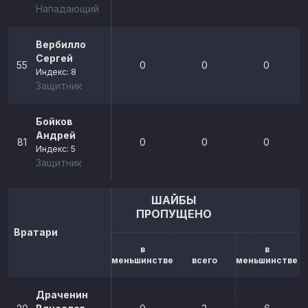
Нападающий
Вербилло
Сергей
55
0
0
0
Индекс: 8
Защитник
Бойков
Андрей
81
0
0
0
Индекс: 5
Защитник
ШАЙБЫ
ПРОПУЩЕНО
Вратари
в
в
меньшинстве
всего
меньшинстве
Драченин