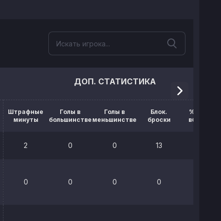
ДОП. СТАТИСТИКА
Штрафные
Голы в
Голы в
Блок.
% выигр.
минуты
большинстве
меньшинстве
броски
вбрасыв.
2
0
0
13
50%
0
0
0
0
100%