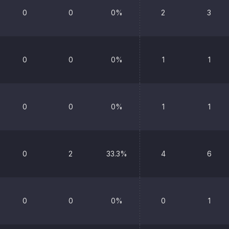
0
0
0%
2
3
0
0
0%
1
1
0
0
0%
1
1
0
2
33.3%
4
6
0
0
0%
0
1