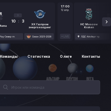
17:00
12 апр.
3
10
:
3
1
ХК Газпром
HC Moscow
 Mama
энергохолдинг
Kraken
LIVE
lay Север гл.
Сезон 2025-2026
ЛДС Айсберг тр.
Команды
Статистика
О лиге
Контакты