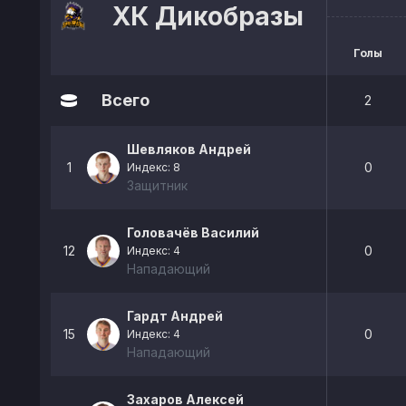
ХК Дикобразы
Голы
Всего
2
Шевляков Андрей
1
0
Индекс: 8
Защитник
Головачёв Василий
12
0
Индекс: 4
Нападающий
Гардт Андрей
15
0
Индекс: 4
Нападающий
Захаров Алексей