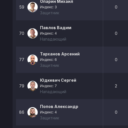
Опарин Михаил
59
0
Индекс: 3
Защитник
Павлов Вадим
70
0
Индекс: 4
Нападающий
Тарханов Арсений
77
0
Индекс: 6
Защитник
Юдкевич Сергей
79
2
Индекс: 7
Нападающий
Попов Александр
86
0
Индекс: 4
Защитник