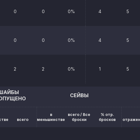
0
0
0%
4
5
0
0
0%
4
5
2
2
0%
1
5
ШАЙБЫ
СЕЙВЫ
ОПУЩЕНО
в
всего / Все
% отр.
стве
всего
меньшинстве
броски
бросков
отраже