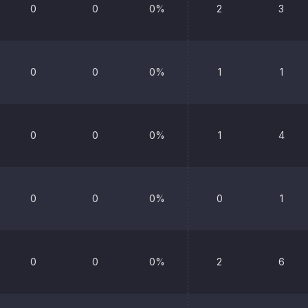
0
0
0%
2
3
0
0
0%
1
1
0
0
0%
1
4
0
0
0%
0
1
0
0
0%
2
6