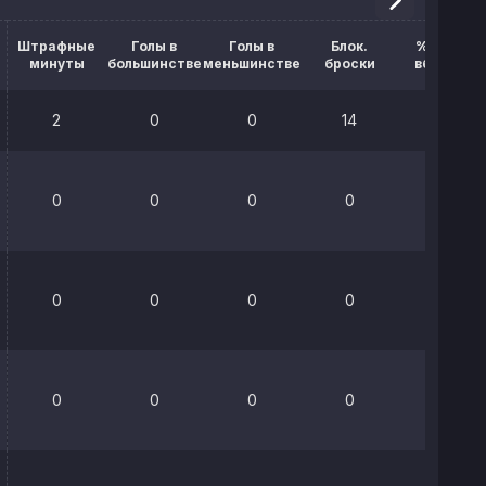
Штрафные
Голы в
Голы в
Блок.
% выигр.
минуты
большинстве
меньшинстве
броски
вбрасыв.
2
0
0
14
50%
0
0
0
0
0%
0
0
0
0
0%
0
0
0
0
0%