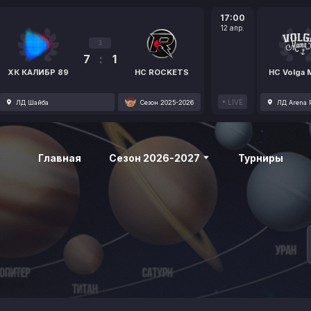
17:00
12 апр.
3
7
:
1
ХК КАЛИБР 89
HC ROCKETS
HC Volga
LIVE
ЛД Шайба
Сезон 2025-2026
ЛД Arena P
Главная
Сезон 2026-2027
Турниры