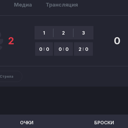
ы
Медиа
Трансляция
1
2
3
2
0
0 : 0
0 : 0
2 : 0
 Стрела
ОЧКИ
БРОСКИ