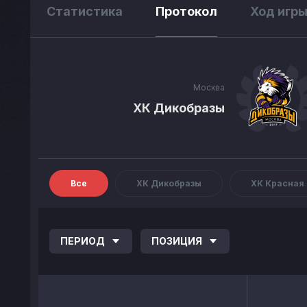
Статистика
Протокол
Ход игр
Москва
ХК Дикобразы
Все
ХК Дикобразы
ХК Красная
ПЕРИОД
ПОЗИЦИЯ