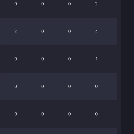
0
0
0
2
36.8%
2
0
0
4
0%
0
0
0
1
0%
0
0
0
0
0%
0
0
0
0
0%