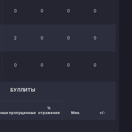
0
0
0
0
0%
2
0
0
0
54.5%
0
0
0
0
0%
БУЛЛИТЫ
%
нные
пропущенные
отражения
Мин.
+/-