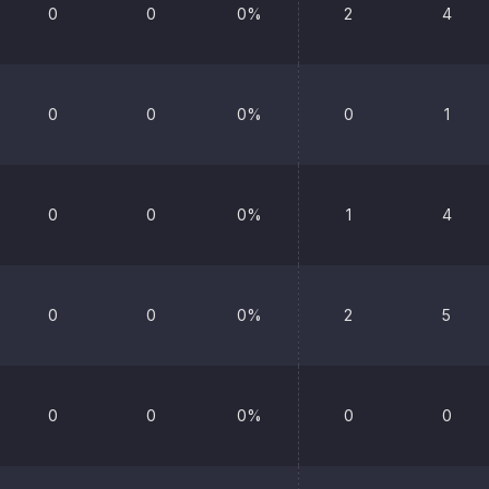
0
0
0%
2
4
0
0
0%
0
1
0
0
0%
1
4
0
0
0%
2
5
0
0
0%
0
0