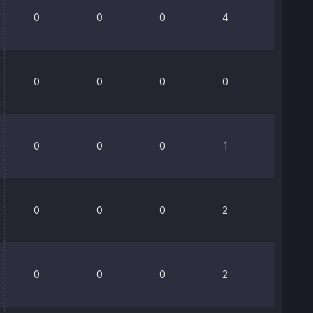
0
0
0
4
0%
0
0
0
0
57.1%
0
0
0
1
0%
0
0
0
2
53.3%
0
0
0
2
0%