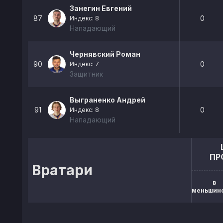
Занегин Евгений
87
0
Индекс: 8
Нападающий
Чернявский Роман
90
0
Индекс: 7
Защитник
Выграненко Андрей
91
0
Индекс: 8
Нападающий
ПР
Вратари
в
меньшин