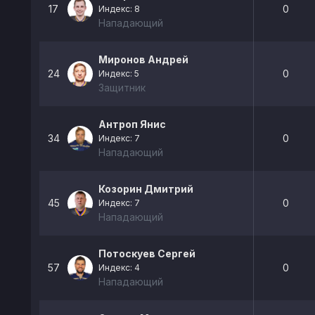
17
0
Индекс: 8
Нападающий
Миронов Андрей
24
0
Индекс: 5
Защитник
Антроп Янис
34
0
Индекс: 7
Нападающий
Козорин Дмитрий
45
0
Индекс: 7
Нападающий
Потоскуев Сергей
57
0
Индекс: 4
Нападающий