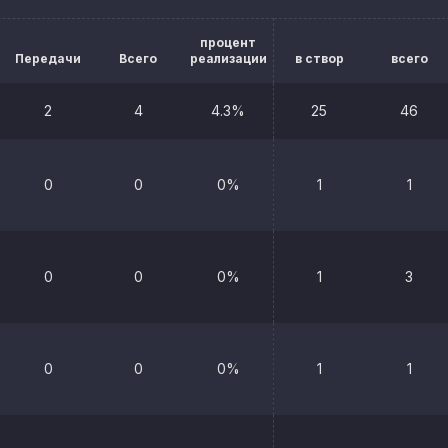
процент
Передачи
Всего
реализации
в створ
всего
2
4
4.3%
25
46
0
0
0%
1
1
0
0
0%
1
3
0
0
0%
1
1