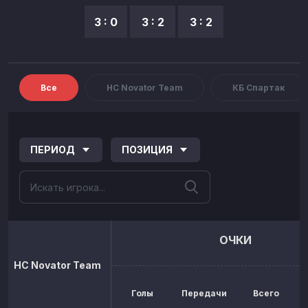
3 : 0
3 : 2
3 : 2
Все
HC Novator Team
КБ Спартак
ПЕРИОД
ПОЗИЦИЯ
ОЧКИ
HC Novator Team
Голы
Передачи
Всего
р