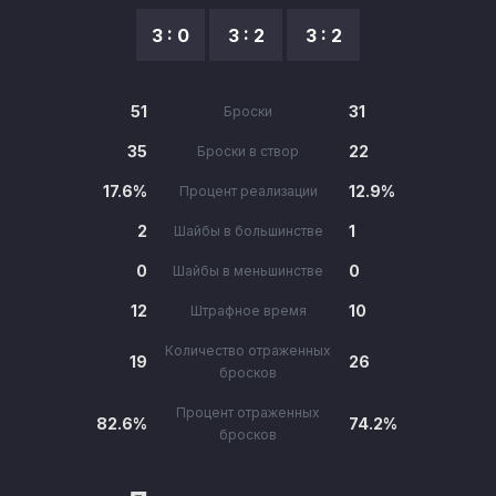
3 : 0
3 : 2
3 : 2
51
31
Броски
35
22
Броски в створ
17.6%
12.9%
Процент реализации
2
1
Шайбы в большинстве
0
0
Шайбы в меньшинстве
12
10
Штрафное время
Количество отраженных
19
26
бросков
Процент отраженных
82.6%
74.2%
бросков