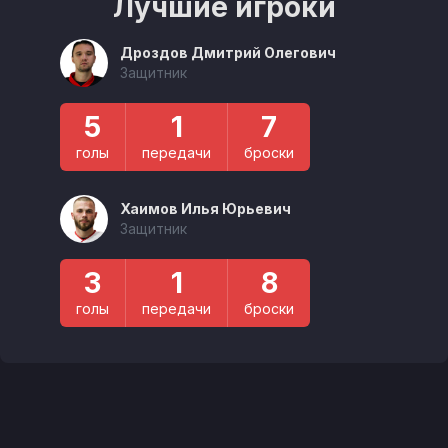
Лучшие игроки
Дроздов Дмитрий Олегович
Защитник
5
1
7
голы
передачи
броски
Хаимов Илья Юрьевич
Защитник
3
1
8
голы
передачи
броски