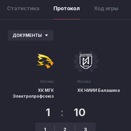
Статистика
Протокол
Ход игры
ДОКУМЕНТЫ
Москва
Москва
ХК МГК
ХК НИИИ Балашиха
Электропрофсоюз
1
:
10
1
2
3