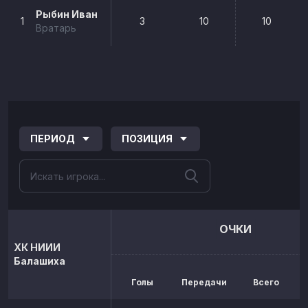
Рыбин Иван
1
3
10
10
Вратарь
ПЕРИОД
ПОЗИЦИЯ
ОЧКИ
ХК НИИИ
Балашиха
Голы
Передачи
Всего
р