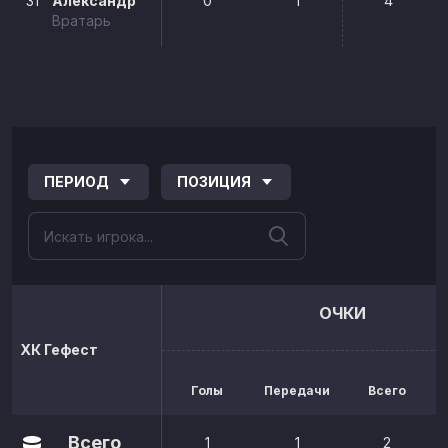
31
Александр
0
1
4
Вратарь
ПЕРИОД
ПОЗИЦИЯ
ОЧКИ
ХК Гефест
Голы
Передачи
Всего
р
Всего
1
1
2