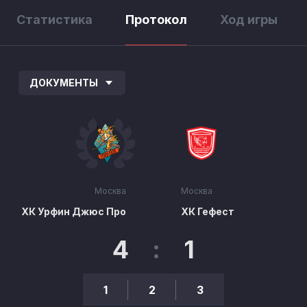
Статистика
Протокол
Ход игры
ДОКУМЕНТЫ
Москва
Москва
ХК Урфин Джюс Про
ХК Гефест
4
:
1
1
2
3