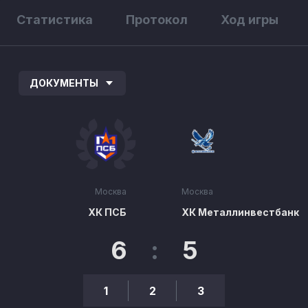
Статистика
Протокол
Ход игры
ДОКУМЕНТЫ
Москва
Москва
ХК ПСБ
ХК Металлинвестбанк
6
:
5
1
2
3