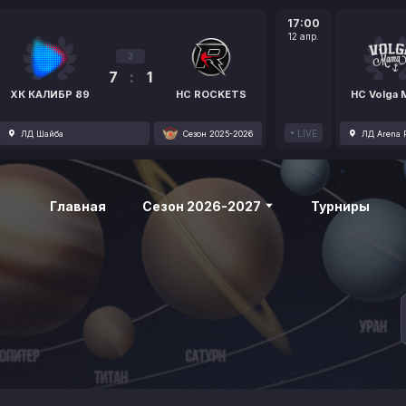
17:00
12 апр.
3
7
:
1
ХК КАЛИБР 89
HC ROCKETS
HC Volga
LIVE
ЛД Шайба
Сезон 2025-2026
ЛД Arena P
Главная
Сезон 2026-2027
Турниры