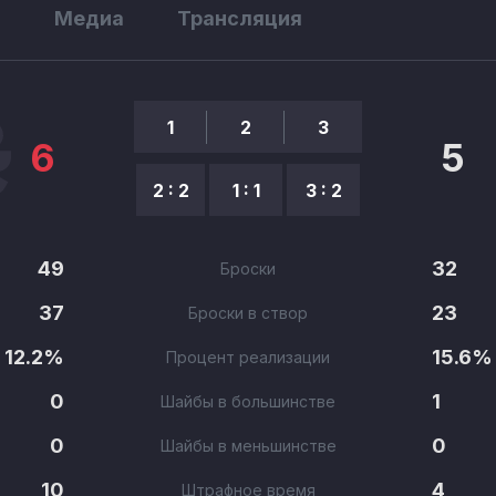
ы
Медиа
Трансляция
1
2
3
6
5
2 : 2
1 : 1
3 : 2
49
32
Броски
37
23
Броски в створ
12.2%
15.6%
Процент реализации
0
1
Шайбы в большинстве
0
0
Шайбы в меньшинстве
10
4
Штрафное время