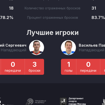
18
31
Количество отраженных бросков
78.2%
83.7
Процент отраженных бросков
Лучшие игроки
ий Сергеевич
Васильев Па
Нападающий
Нападающий
0
3
1
0
передачи
броски
голы
передачи