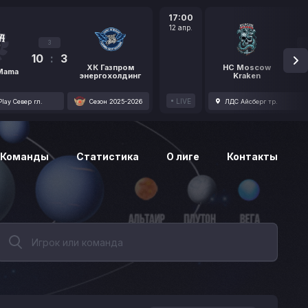
17:00
12 апр.
3
10
:
3
1
ХК Газпром
HC Moscow
 Mama
энергохолдинг
Kraken
LIVE
lay Север гл.
Сезон 2025-2026
ЛДС Айсберг тр.
Команды
Статистика
О лиге
Контакты