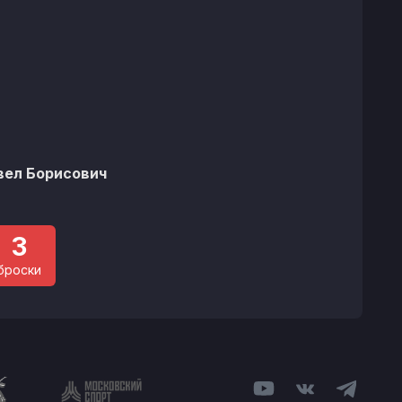
%
вел Борисович
3
броски