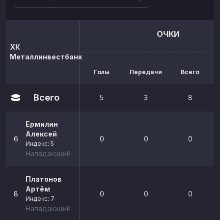
ОЧКИ
ХК
Металлинвестбанк
Голы
Передачи
Всего
р
Всего
5
3
8
Ермилин
Алексей
6
0
0
0
Индекс: 5
Нападающий
Платонов
Артём
8
0
0
0
Индекс: 7
Нападающий